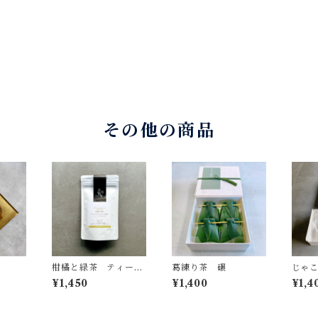
その他の商品
柑橘と緑茶 ティーバ
葛練り茶 碾
じゃ
ッグ
メル最
¥1,450
¥1,400
¥1,4