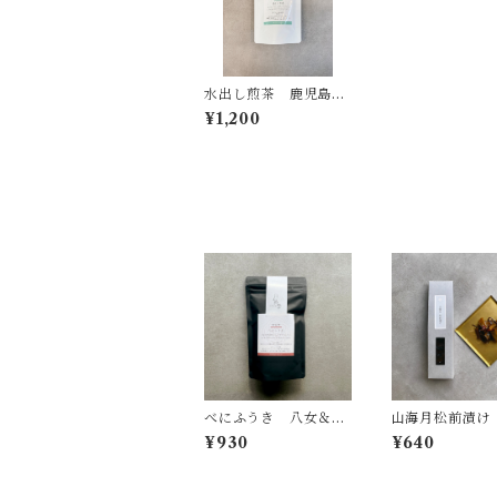
水出し煎茶 鹿児島県
産 ティーバッグ
¥1,200
べにふうき 八女＆鹿
山海月松前漬け
児島県産 リーフ
¥930
¥640